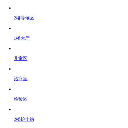
2楼等候区
1楼大厅
儿童区
治疗室
检验区
2楼护士站