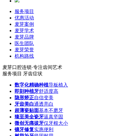
服务项目
优惠活动
麦芽案例
麦芽学术
麦芽品牌
医生团队
麦芽荣誉
机构路线
麦芽口腔连锁·专注齿间艺术
服务项目
牙齿症状
数字化精确种植
导板植入
即刻种植牙
舒适度高
隐形矫正
自信变美
牙齿美白
通透亮白
超薄瓷贴面
基本不磨牙
臻至美全瓷牙
逼真坚固
微创无痛拔牙
仅牙根大小
镶牙修复
实惠便利
树脂补牙
坚固耐用