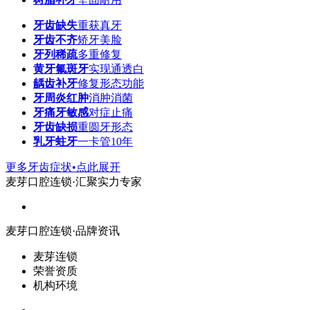
牙齿缺失
重获真牙
牙齿不齐
矫牙美脸
牙列稀疏
多重修复
黄牙氟斑牙
实现通透白
龋齿补牙
修复形态功能
牙周炎红肿
消肿消菌
牙痛牙敏感
对症止痛
牙齿缺损
重圆牙形态
乳牙蛀牙
一卡管10年
更多牙齿症状•点此展开
麦芽口腔连锁·汇聚实力专家
麦芽口腔连锁·品牌资讯
麦芽连锁
荣誉资质
机构环境